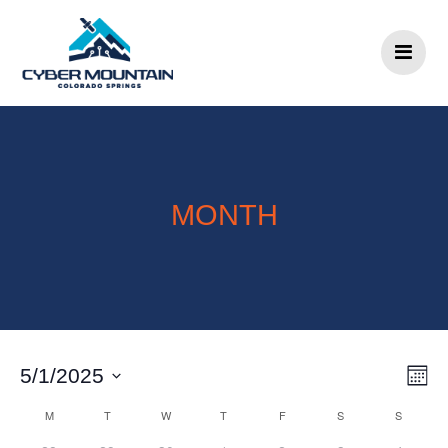
Skip to content
MONTH
V
5/1/2025
Select
I
C
M
T
W
T
F
S
S
date.
E