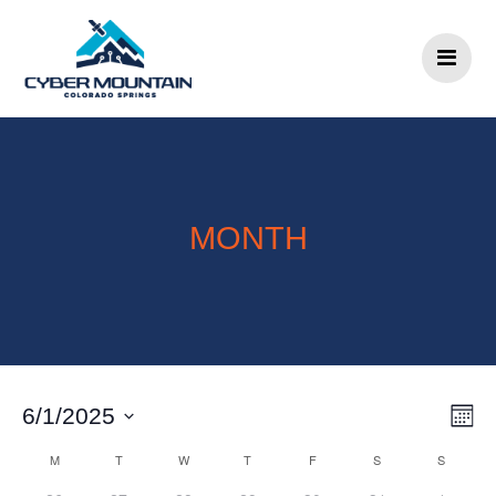
Skip to content
MONTH
V
6/1/2025
Select
I
C
M
T
W
T
F
S
S
date.
E